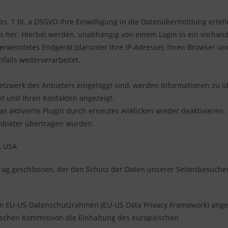
. 1 lit. a DSGVO Ihre Einwilligung in die Datenübermittlung erteilen
rs her. Hierbei werden, unabhängig von einem Login in ein vorhan
erwendetes Endgerät (darunter Ihre IP-Adresse), Ihren Browser un
falls weiterverarbeitet.
etzwerk des Anbieters eingeloggt sind, werden Informationen zu ü
ht und Ihren Kontakten angezeigt.
as aktivierte Plugin durch erneutes Anklicken wieder deaktivieren.
Anbieter übertragen wurden.
, USA
ag geschlossen, der den Schutz der Daten unserer Seitenbesucher 
em EU-US-Datenschutzrahmen (EU-US Data Privacy Framework) ange
ischen Kommission die Einhaltung des europäischen