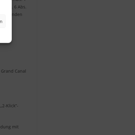
ng Art. 6 Abs.
n Umständen
en
en
4 Grand Canal
2-Klick“-
indung mit