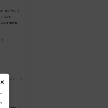
gemäß Art. 6
ung oder
sowie einer
me
lche Daten im
den
he
um
Ds
Art. 6 Abs. 1