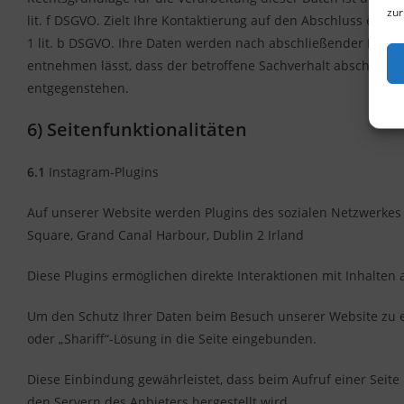
zur
lit. f DSGVO. Zielt Ihre Kontaktierung auf den Abschluss eines 
1 lit. b DSGVO. Ihre Daten werden nach abschließender Bearbe
entnehmen lässt, dass der betroffene Sachverhalt abschließen
entgegenstehen.
6) Seitenfunktionalitäten
6.1
Instagram-Plugins
Auf unserer Website werden Plugins des sozialen Netzwerkes 
Square, Grand Canal Harbour, Dublin 2 Irland
Diese Plugins ermöglichen direkte Interaktionen mit Inhalten
Um den Schutz Ihrer Daten beim Besuch unserer Website zu erh
oder „Shariff“-Lösung in die Seite eingebunden.
Diese Einbindung gewährleistet, dass beim Aufruf einer Seite 
den Servern des Anbieters hergestellt wird.