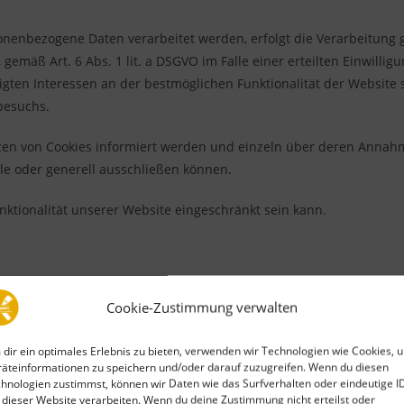
onenbezogene Daten verarbeitet werden, erfolgt die Verarbeitung 
emäß Art. 6 Abs. 1 lit. a DSGVO im Falle einer erteilten Einwillig
igten Interessen an der bestmöglichen Funktionalität der Website 
besuchs.
etzen von Cookies informiert werden und einzeln über deren Annah
le oder generell ausschließen können.
nktionalität unserer Website eingeschränkt sein kann.
rmular oder E-Mail) werden personenbezogene Daten erhoben. We
Cookie-Zustimmung verwalten
t aus dem jeweiligen Kontaktformular ersichtlich. Diese Daten wer
bzw. für die Kontaktaufnahme und die damit verbundene technisc
dir ein optimales Erlebnis zu bieten, verwenden wir Technologien wie Cookies, 
äteinformationen zu speichern und/oder darauf zuzugreifen. Wenn du diesen
hnologien zustimmst, können wir Daten wie das Surfverhalten oder eindeutige I
 dieser Website verarbeiten. Wenn du deine Zustimmung nicht erteilst oder
berechtigtes Interesse an der Beantwortung Ihres Anliegens gemäß 