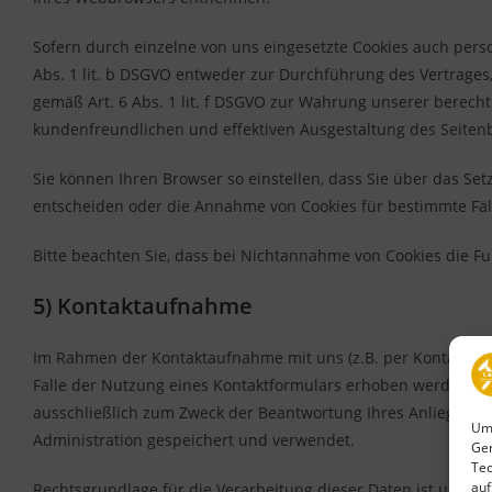
Sofern durch einzelne von uns eingesetzte Cookies auch pers
Abs. 1 lit. b DSGVO entweder zur Durchführung des Vertrages, g
gemäß Art. 6 Abs. 1 lit. f DSGVO zur Wahrung unserer berecht
kundenfreundlichen und effektiven Ausgestaltung des Seiten
Sie können Ihren Browser so einstellen, dass Sie über das S
entscheiden oder die Annahme von Cookies für bestimmte Fäl
Bitte beachten Sie, dass bei Nichtannahme von Cookies die Fu
5) Kontaktaufnahme
Im Rahmen der Kontaktaufnahme mit uns (z.B. per Kontaktfo
Falle der Nutzung eines Kontaktformulars erhoben werden, is
ausschließlich zum Zweck der Beantwortung Ihres Anliegens 
Um 
Administration gespeichert und verwendet.
Ger
Tec
auf
Rechtsgrundlage für die Verarbeitung dieser Daten ist unser 