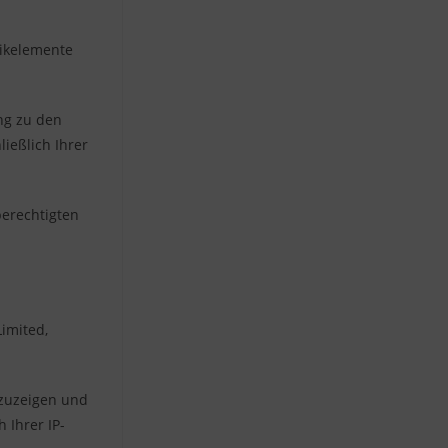
ikelemente
ung zu den
ießlich Ihrer
berechtigten
Limited,
nzuzeigen und
 Ihrer IP-