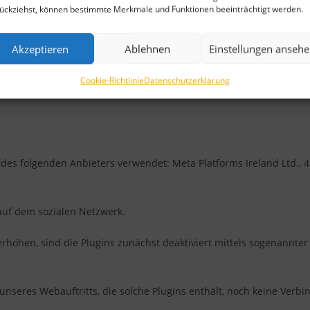
ückziehst, können bestimmte Merkmale und Funktionen beeinträchtigt werden.
Vertrages ab, so ist zusätzliche Rechtsgrundlage für die Verarbeitu
itung Ihrer Anfrage gelöscht. Dies ist der Fall, wenn sich aus de
Akzeptieren
Ablehnen
Einstellungen anseh
d geklärt ist und sofern keine gesetzlichen Aufbewahrungspflicht
Cookie-Richtlinie
Datenschutzerklärung
des folgenden Anbieters verwendet: Meta Platforms Ireland Ltd., 
 auf dem sozialen Netzwerk.
öhen, sind die Plugins zunächst deaktiviert mittels sogenannter „
unseres Webauftritts, die solche Plugins enthält, noch keine Verb