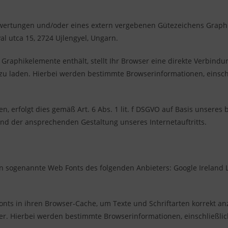
wertungen und/oder eines extern vergebenen Gütezeichens Graph
l utca 15, 2724 Ujlengyel, Ungarn.
 Graphikelemente enthält, stellt Ihr Browser eine direkte Verbind
u laden. Hierbei werden bestimmte Browserinformationen, einschl
 erfolgt dies gemäß Art. 6 Abs. 1 lit. f DSGVO auf Basis unseres 
nd der ansprechenden Gestaltung unseres Internetauftritts.
ten sogenannte Web Fonts des folgenden Anbieters: Google Ireland 
Fonts in ihren Browser-Cache, um Texte und Schriftarten korrekt a
er. Hierbei werden bestimmte Browserinformationen, einschließlich