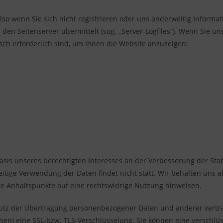
so wenn Sie sich nicht registrieren oder uns anderweitig Informa
 den Seitenserver übermittelt (sog. „Server-Logfiles“). Wenn Sie u
isch erforderlich sind, um Ihnen die Website anzuzeigen:
 Basis unseres berechtigten Interesses an der Verbesserung der Stab
tige Verwendung der Daten findet nicht statt. Wir behalten uns al
rete Anhaltspunkte auf eine rechtswidrige Nutzung hinweisen.
utz der Übertragung personenbezogener Daten und anderer vertra
chen) eine SSL-bzw. TLS-Verschlüsselung. Sie können eine verschlüs