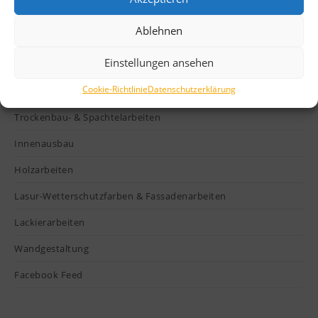
Ablehnen
Leistungen
Einstellungen ansehen
Fliesenarbeiten
Cookie-Richtlinie
Datenschutzerklärung
Fußboden Arbeiten
Trockenbau- & Spachtelarbeiten
Innenausbau
Holzarbeiten
Lasur-Wetterschutzfarben & Fassadenarbeiten
Lackierarbeiten
Wandgestaltung
Facebook Feed